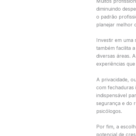
Muitos profission
diminuindo despe
o padrão profissi
planejar melhor 
Investir em uma 
também facilita 
diversas áreas. 
experiências que
A privacidade, o
com fechaduras i
indispensável par
segurança e do r
psicólogos.
Por fim, a escol
potencial de cre