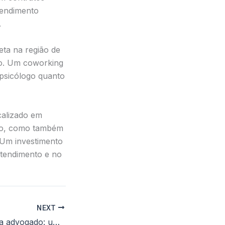
atendimento
.
eta na região de
co. Um coworking
psicólogo quanto
calizado em
ado, como também
 Um investimento
atendimento e no
NEXT
Sala privativa para advogado: um ambiente seguro e eficiente para a prática jurídica