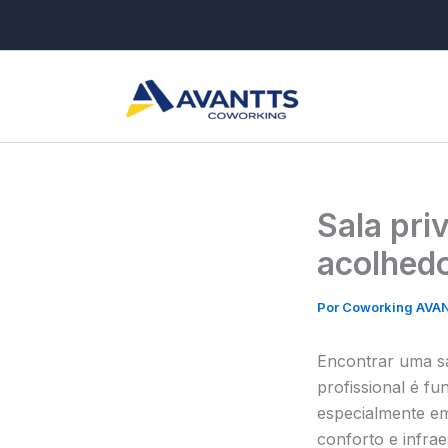
Ir
para
o
conteúdo
Sala pri
acolhedo
Por
Coworking AV
Encontrar uma sa
profissional é f
especialmente em
conforto e infrae